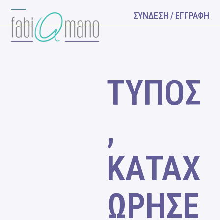
Skip
ΣΥΝΔΕΣΗ / ΕΓΓΡΑΦΗ
Open
Close
to
content
mobile
mobile
menu
menu
ΤΥΠΟΣ
,
ΚΑΤΑΧ
ΩΡΗΣΕ