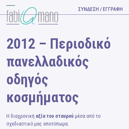
Skip
ΣΥΝΔΕΣΗ / ΕΓΓΡΑΦΗ
Open
Close
to
content
mobile
mobile
menu
menu
2012 – Περιοδικό
πανελλαδικός
οδηγός
κοσμήματος
Η διαχρονική
αξία του σταυρού
μέσα από το
σχεδιαστικό μας αποτύπωμα.