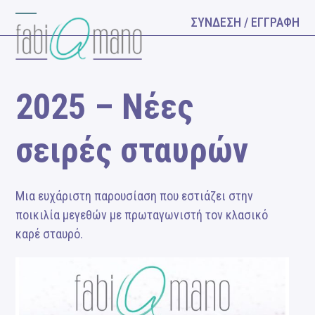
Skip
ΣΥΝΔΕΣΗ / ΕΓΓΡΑΦΗ
Open
Close
to
content
mobile
mobile
menu
menu
2025 – Νέες
σειρές σταυρών
Μια ευχάριστη παρουσίαση που εστιάζει στην
ποικιλία μεγεθών με πρωταγωνιστή τον κλασικό
καρέ σταυρό.