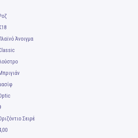
Ροζ
Κ18
Πλαϊνό Άνοιγμα
Classic
Λούστρο
Μπριγιάν
μασίφ
Optic
9
Οριζόντιο Σειρέ
4,00