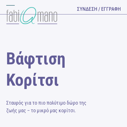
Skip
ΣΥΝΔΕΣΗ / ΕΓΓΡΑΦΗ
Open
Close
to
content
mobile
mobile
menu
menu
Βάφτιση
Κορίτσι
Σταυρός για το πιο πολύτιμο δώρο της
ζωής μας – το μικρό μας κορίτσι.