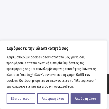
Σεβόμαστε την ιδιωτικότητά σας
Χρησιμοποιούμε cookies στον ιστότοπό μας για να σας
προσφέρουμε την πιο σχετική εμπειρία θυμίζοντας τις
προτιμήσεις σας και επαναλαμβανόμενες επισκέψεις. Κάνοντας
κλικ στο "Αποδοχή όλων", συναινείτε στη χρήση ΟΛΩΝ των
cookies. Ωστόσο, μπορείτε να επισκεφτείτε το "Εξατομικευση"
Copyright
fabiamano
2026 - All Rights Reserved |
Οροι & προϋποθέσεις
για να παράσχετε μια ελεγχόμενη συγκατάθεση.
|
Πολιτική απορρήτου
Εξατομίκευση
Απόρριψη όλων
Αποδοχή όλων