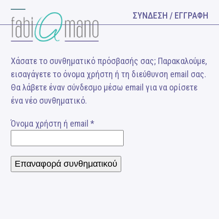
Skip
ΣΥΝΔΕΣΗ / ΕΓΓΡΑΦΗ
Open
Close
to
content
mobile
mobile
menu
menu
Χάσατε το συνθηματικό πρόσβασής σας; Παρακαλούμε,
εισαγάγετε το όνομα χρήστη ή τη διεύθυνση email σας.
Θα λάβετε έναν σύνδεσμο μέσω email για να ορίσετε
ένα νέο συνθηματικό.
Απαιτείται
Όνομα χρήστη ή email
*
Επαναφορά συνθηματικού
Alternative: